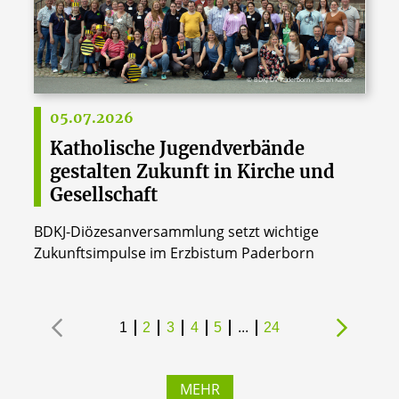
© BDKJ DV Paderborn / Sarah Kaiser
05.07.2026
Katholische Jugendverbände
gestalten Zukunft in Kirche und
Gesellschaft
BDKJ-Diözesanversammlung setzt wichtige
Zukunftsimpulse im Erzbistum Paderborn
1
2
3
4
5
...
24
MEHR