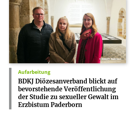
© BDKJ DV Paderborn
Aufarbeitung
BDKJ
Diözesanverband
blickt
auf
bevorstehende
Veröffentlichung
der
Studie
zu
sexueller
Gewalt
im
Erzbistum
Paderborn