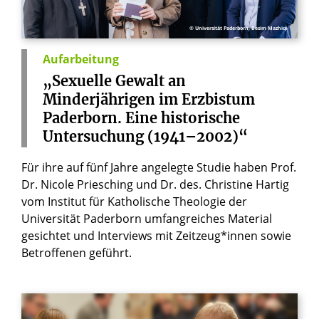
© Universität Paderborn, Besim Mazhiqi
Aufarbeitung
„Se­xu­el­le
Ge­walt
an
Min­der­jäh­ri­gen
im
Erz­bis­tum
Pa­der­born.
Ei­ne
his­to­ri­sche
Un­ter­su­chung
(1941–2002)“
Für ihre auf fünf Jahre angelegte Studie haben Prof.
Dr. Nicole Priesching und Dr. des. Christine Hartig
vom Institut für Katholische Theologie der
Universität Paderborn umfangreiches Material
gesichtet und Interviews mit Zeitzeug*innen sowie
Betroffenen geführt.