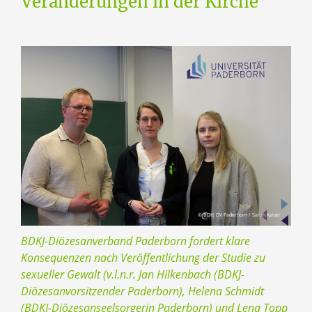
Veränderungen in der Kirche
© BDKJ DV Paderborn / Sarah Kaiser
BDKJ-Diözesanverband Paderborn fordert klare
Konsequenzen nach Veröffentlichung der Studie zu
sexueller Gewalt (v.l.n.r. Jan Hilkenbach (BDKJ-
Diözesanvorsitzender Paderborn), Helena Schmidt
(BDKJ-Diözesanseelsorgerin Paderborn) und Lena Topp