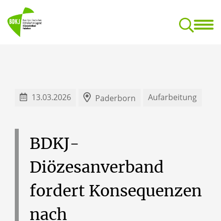
BDKJ
Jugend- und Reg
Dokumentationsstelle für kirchliche Jugendarbeit
13.03.2026
Aufarbeitung
Paderborn
BDKJ-
Diözesanverband
fordert
Konsequenzen
nach