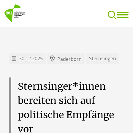
BDKJ
Jugend- und Reg
Dokumentationsstelle für kirchliche Jugendarbeit
30.12.2025
Sternsingen
Paderborn
Sternsinger*innen
bereiten
sich
auf
politische
Empfänge
vor