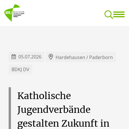
BDKJ
Jugend- und Reg
Dokumentationsstelle für kirchliche Jugendarbeit
05.07.2026
Hardehausen / Paderborn
BDKJ DV
Katholische
Jugendverbände
gestalten
Zukunft
in