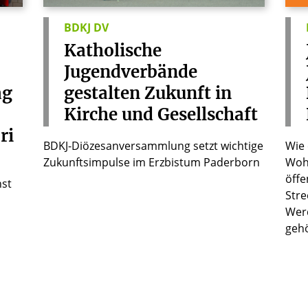
BDKJ DV
Katholische
Jugendverbände
ag
gestalten
Zukunft
in
Kirche
und
Gesellschaft
ri
BDKJ-Diözesanversammlung setzt wichtige
Wie
Zukunftsimpulse im Erzbistum Paderborn
Woh
öffe
nst
Stre
Werd
gehö