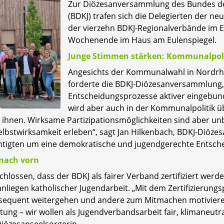
Zur Diözesanversammlung des Bundes de
(BDKJ) trafen sich die Delegierten der n
der vierzehn BDKJ-Regionalverbände im
Wochenende im Haus am Eulenspiegel.
Junge Stimmen stärken: Kommunalpoli
Angesichts der Kommunalwahl in Nordrh
forderte die BDKJ-Diözesanversammlung, 
Entscheidungsprozesse aktiver eingebun
wird aber auch in der Kommunalpolitik ü
 ihnen. Wirksame Partizipationsmöglichkeiten sind aber un
bstwirksamkeit erleben“, sagt Jan Hilkenbach, BDKJ-Diözes
chtigten um eine demokratische und jugendgerechte Entsch
 nach vorn
ossen, dass der BDKJ als fairer Verband zertifiziert werden
anliegen katholischer Jugendarbeit. „Mit dem Zertifizierung
sequent weitergehen und andere zum Mitmachen motivieren.
ng – wir wollen als Jugendverbandsarbeit fair, klimaneutr