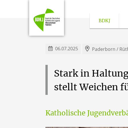
BDKJ
Dokumentationsstelle für ki
06.07.2025
Paderborn / Rüt
Stark
in
Haltung
stellt
Weichen
f
Katholische Jugendverb