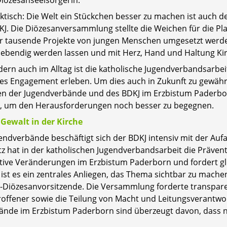
Diözesanseelsorgerin.
ktisch: Die Welt ein Stückchen besser zu machen ist auch de
KJ. Die Diözesanversammlung stellte die Weichen für die P
der tausende Projekte von jungen Menschen umgesetzt werden
ebendig werden lassen und mit Herz, Hand und Haltung Kirc
ern auch im Alltag ist die katholische Jugendverbandsarbei
s Engagement erleben. Um dies auch in Zukunft zu gewähr
en der Jugendverbände und des BDKJ im Erzbistum Paderbor
n, um den Herausforderungen noch besser zu begegnen.
Gewalt in der Kirche
ndverbände beschäftigt sich der BDKJ intensiv mit der Aufar
tz hat in der katholischen Jugendverbandsarbeit die Prävent
tive Veränderungen im Erzbistum Paderborn und fordert gl
t es ein zentrales Anliegen, das Thema sichtbar zu machen
KJ-Diözesanvorsitzende. Die Versammlung forderte transpar
troffener sowie die Teilung von Macht und Leitungsverantwo
ände im Erzbistum Paderborn sind überzeugt davon, dass n