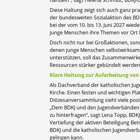
handeln“, sagt Helena Schmidt, BDKJ-
Diese Haltung zeigt sich auch ganz pra
der bundesweiten Sozialaktion des BD
bei der vom 10. bis 13. Juni 2027 wie
junge Menschen ihre Themen vor Ort l
Doch nicht nur bei Großaktionen, sond
denen junge Menschen selbstwirksame
unterstützen, soll das Zusammenwirk
Ressourcen stärker gebündelt werde
Klare Haltung zur Aufarbeitung von 
Als Dachverband der katholischen Juge
Kirche. Einen festen und wichtigen Pla
Diözesanversammlung sieht viele posi
„Dem BDKJ und den Jugendverbänden is
zu hinterfragen“, sagt Lena Topp, BD
Vertiefung der aktiven Beteiligung Be
BDKJ und die katholischen Jugendverb
gelingen kann.