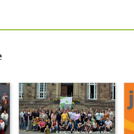
e
© BDKJ DV Paderborn / Sarah Kaiser