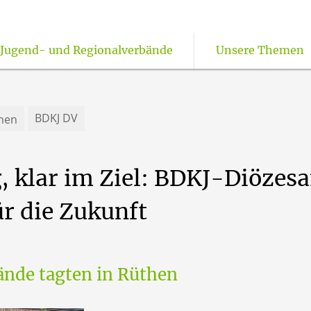
Jugend- und Regionalverbände
Unsere Themen
rchliche Jugendarbeit
BDKJ DV
hen
,
klar
im
Ziel:
BDKJ-Diözes
ür
die
Zukunft
ände tagten in Rüthen