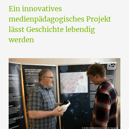
Ein innovatives
medienpädagogisches Projekt
lässt Geschichte lebendig
werden
© BDKJ DV Paderborn / Sarah Kaiser