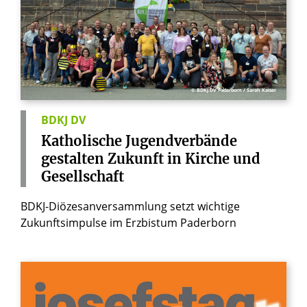
© BDKJ DV Paderborn / Sarah Kaiser
BDKJ DV
Katholische
Jugendverbände
gestalten
Zukunft
in
Kirche
und
Gesellschaft
BDKJ-Diözesanversammlung setzt wichtige
Zukunftsimpulse im Erzbistum Paderborn