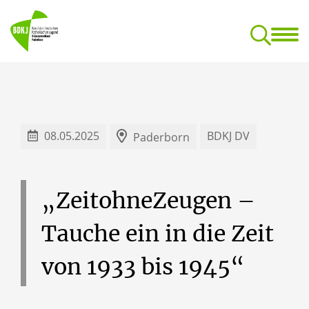
BDKJ
Jugend- und Reg
Dokumentationsstelle für kirchliche Jugendarbeit
08.05.2025
BDKJ DV
Paderborn
„ZeitohneZeugen
–
Tauche
ein
in
die
Zeit
von
1933
bis
1945“