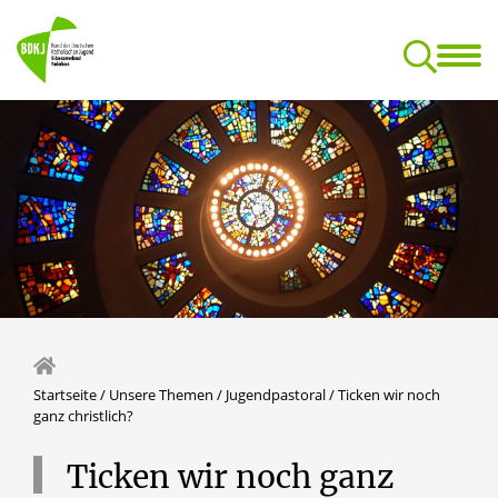
BDKJ
Jugend- und Reg
Dokumentationsstelle für kirchliche Jugendarbeit
Startseite
/
Unsere Themen
/
Jugendpastoral
/
Ticken wir noch
ganz christlich?
Ticken
wir
noch
ganz